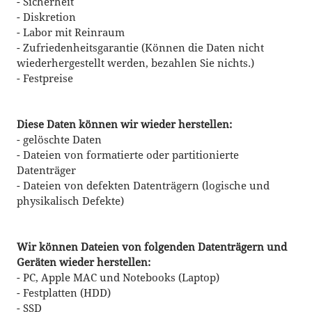
- Sicherheit
- Diskretion
VIDEOBEARBEITUNGSSOFTWARE
- Labor mit Reinraum
- Zufriedenheitsgarantie (Können die Daten nicht
SSD AUFRÜSTUNG
wiederhergestellt werden, bezahlen Sie nichts.)
- Festpreise
INFORMATIONEN
HERSTELLER LINKS
Diese Daten können wir wieder herstellen:
- gelöschte Daten
FERNWARTUNG
- Dateien von formatierte oder partitionierte
Datenträger
- Dateien von defekten Datenträgern (logische und
physikalisch Defekte)
Wir können Dateien von folgenden Datenträgern und
Geräten wieder herstellen:
- PC, Apple MAC und Notebooks (Laptop)
- Festplatten (HDD)
- SSD