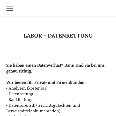
COMPUTER SERVICE HALTNER
LABOR - DATENRETTUNG
ÜBER UNS
STANDORT UND KONTAKT
REFERENZEN
Sie haben einen Datenverlust? Dann sind Sie bei uns
PRIVATPERSONEN
genau richtig.
REFERENZEN FIRMEN
Wir bieten für Privat- und Firmenkunden:
- Analysen (kostenlos)
PREISE
- Datenrettung
- Raid Rettung
LABOR - DATENRETTUNG
- Datenforensik (Gerichtsgutachten und
Beweismitteldokumentation)
RECHNUNGSSOFTWARE